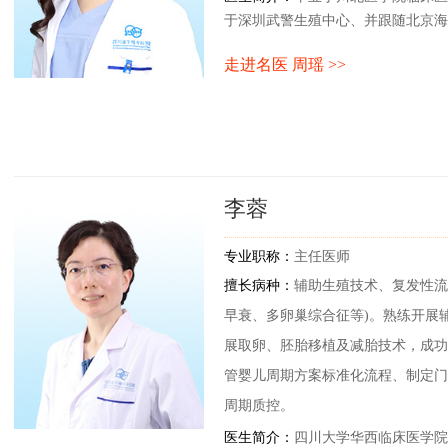
于深圳武警生殖中心、并跟随北京海
任教授学习。主要从事女性不孕症诊
走进名医 周瑶 >>
卵巢相关性不孕等的诊治有丰富的经
李蓉
专业职称：
主任医师
擅长病种：
辅助生殖技术、复发性流
早衰、多卵巢综合征等)。熟练开展
展取卵、胚胎移植及减胎技术，成功
管婴儿周期方案标准化流程、制定门
周期质控。
医生简介：
四川大学华西临床医学院