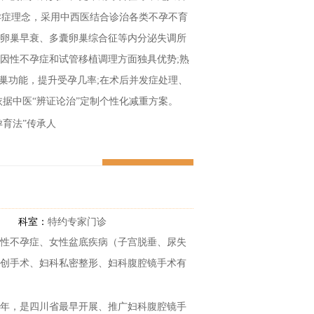
不孕症理念，采用中西医结合诊治各类不孕不育
卵巢早衰、多囊卵巢综合征等内分泌失调所
因性不孕症和试管移植调理方面独具优势;熟
卵巢功能，提升受孕几率;在术后并发症处理、
依据中医“辨证论治”定制个性化减重方案。
孕育法”传承人
三针”研修实践者
预约医生
工作30多年
科室：
特约专家门诊
经验传承高级研修班学员
性不孕症、女性盆底疾病（子宫脱垂、尿失
会第一届委员会委员
创手术、妇科私密整形、妇科腹腔镜手术有
殖医学专业委员会高级专科会员
余年，是四川省最早开展、推广妇科腹腔镜手