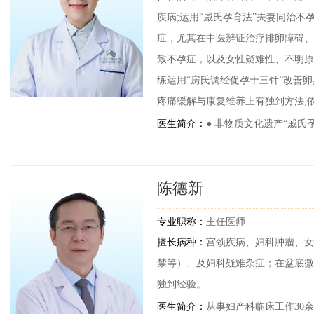
疾病;运用“戚氏孕育法”夫妻同治
症，尤其在中医辨证治疗排卵障碍、
致不孕症，以及女性疑难性、不明原
练运用“房氏调经促孕十三针”改善
疼痛缓解与康复维养上有独到方法;
医生简介：
● 非物质文化遗产“戚氏
● 中国中医科学院“房氏调经促孕十
走进名医 盛拥辉 >>
陈德新
● 从事中医妇科及不孕不育临床诊疗
专业职称：
主任医师
● 国医大师刘敏如学术思想与临床
擅长病种：
宫颈疾病、妇科肿瘤、女
● 四川省妇幼保健协会医学美客分
禁等）、及妇科疑难杂症；在盆底微
独到经验。
● 成都高新医学会生殖内分泌及生
医生简介：
从事妇产科临床工作30