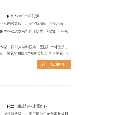
科室：
特约专家门诊
子宫内膜异位症、子宫腺肌症、宫颈疾病、
镜的学科动态发展和操作技术，熟悉妇产科疑
邀专家，四川大学华西第二医院妇产科教授，
，荣获华西医院“终身贡献奖”%2c荣获2025
预约医生
科室：
生殖妇科,中医妇科
、慢性妇科炎症、更年期综合征等常见妇科