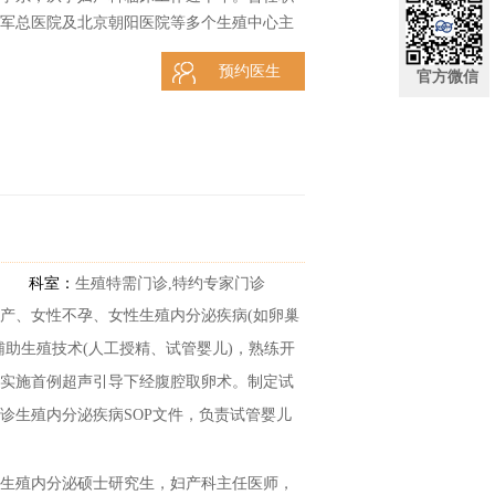
军总医院及北京朝阳医院等多个生殖中心主
治与辅助生殖技术，尤其对输卵管性不孕、
预约医生
验。
官方微信
科室：
生殖特需门诊,特约专家门诊
产、女性不孕、女性生殖内分泌疾病(如卵巢
辅助生殖技术(人工授精、试管婴儿)，熟练开
实施首例超声引导下经腹腔取卵术。制定试
诊生殖内分泌疾病SOP文件，负责试管婴儿
生殖内分泌硕士研究生，妇产科主任医师，