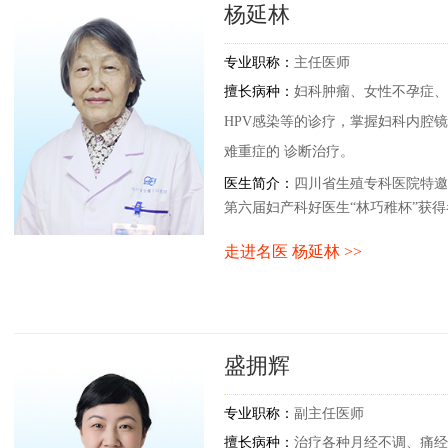
杨延林
专业职称：
主任医师
擅长病种：
妇科肿瘤、女性不孕症、
HPV感染等的诊疗，掌握妇科内腔
难重症的 诊断治疗。
医生简介：
​四川省生殖专科医院特
第六届妇产科好医生“林巧稚杯”获得者
年度“十大医学泰斗”
走进名医 杨延林 >>
盛拥辉
专业职称：
副主任医师
擅长病种：
治疗各种月经不调、痛经