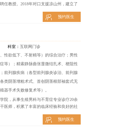
聘任教授。2018年对口支援凉山州，建立了
名当地不孕妇女完成生育心愿，接受四川电
预约医生
委对口支援工程宣传片的主角，荣获2018年四
援人员。是四川省妇幼保健院第一例、四川省
多次在省级学术会议上作专题报告。参研省
核心期刊论文10余篇，SCI1篇，发明专利
科室：
互联网门诊
、性欲低下、不射精等）的综合治疗；男性
症等）；精索静脉曲张显微结扎术、梗阻性
；前列腺疾病（各型前列腺炎诊治、前列腺
各类阴茎增粗术式、首创阴茎根部袖套式无
殖器手术失败修复术等）。
学院，从事生殖男科与不育症专业诊疗20余
干医师，积累了丰富的临床经验和良好的社
科学术年会并发表演讲，发表多篇国家级、
预约医生
教频道、成都电视台妇幼频道开展多期关于