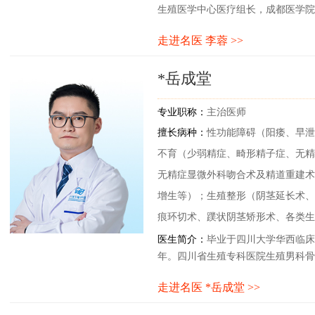
生殖医学中心医疗组长，成都医学院
凉山州第一家不孕不育门诊，帮助多
走进名医 李蓉 >>
视台采访，特邀成为2019年省卫健
川省对口支援“传帮带”工程先进支
*岳成堂
第例第三代试管婴儿的主要参与者。
级课题多项，主持一项院内课题，发表
一项。
专业职称：
主治医师
擅长病种：
性功能障碍（阳痿、早泄
不育（少弱精症、畸形精子症、无精
无精症显微外科吻合术及精道重建术
增生等）；生殖整形（阴茎延长术、
痕环切术、蹼状阴茎矫形术、各类生
医生简介：
毕业于四川大学华西临床
年。四川省生殖专科医院生殖男科骨
会口碑。多次参加国内男科和生殖专
走进名医 *岳成堂 >>
省级学术论文。曾受邀四川电视台科
男性生殖健康专题讲座。