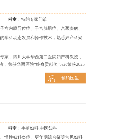
科室：
特约专家门诊
子宫内膜异位症、子宫腺肌症、宫颈疾病、
镜的学科动态发展和操作技术，熟悉妇产科疑
邀专家，四川大学华西第二医院妇产科教授，
，荣获华西医院“终身贡献奖”%2c荣获2025
预约医生
科室：
生殖妇科,中医妇科
、慢性妇科炎症、更年期综合征等常见妇科