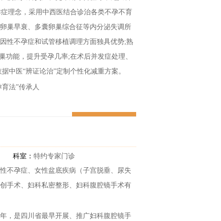
不孕症理念，采用中西医结合诊治各类不孕不育
卵巢早衰、多囊卵巢综合征等内分泌失调所
因性不孕症和试管移植调理方面独具优势;熟
卵巢功能，提升受孕几率;在术后并发症处理、
依据中医“辨证论治”定制个性化减重方案。
孕育法”传承人
三针”研修实践者
预约医生
工作30多年
科室：
特约专家门诊
经验传承高级研修班学员
性不孕症、女性盆底疾病（子宫脱垂、尿失
会第一届委员会委员
创手术、妇科私密整形、妇科腹腔镜手术有
殖医学专业委员会高级专科会员
余年，是四川省最早开展、推广妇科腹腔镜手