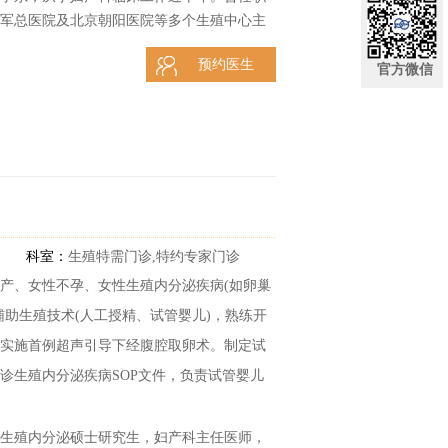
军总医院及北京朝阳医院等多个生殖中心主
治与辅助生殖技术，尤其对输卵管性不孕、
预约医生
验。
官方微信
科室：
生殖特需门诊,特约专家门诊
产、女性不孕、女性生殖内分泌疾病(如卵巢
辅助生殖技术(人工授精、试管婴儿)，熟练开
实施首例超声引导下经腹腔取卵术。制定试
诊生殖内分泌疾病SOP文件，负责试管婴儿
生殖内分泌硕士研究生，妇产科主任医师，