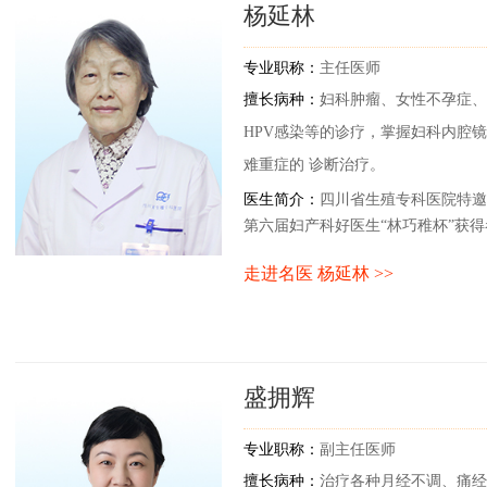
杨延林
专业职称：
主任医师
擅长病种：
妇科肿瘤、女性不孕症、
HPV感染等的诊疗，掌握妇科内腔
难重症的 诊断治疗。
医生简介：
​四川省生殖专科医院特
第六届妇产科好医生“林巧稚杯”获得者
年度“十大医学泰斗”
走进名医 杨延林 >>
盛拥辉
专业职称：
副主任医师
擅长病种：
治疗各种月经不调、痛经