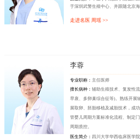
于深圳武警生殖中心、并跟随北京海
任教授学习。主要从事女性不孕症诊
走进名医 周瑶 >>
卵巢相关性不孕等的诊治有丰富的经
李蓉
专业职称：
主任医师
擅长病种：
辅助生殖技术、复发性流
早衰、多卵巢综合征等)。熟练开展
展取卵、胚胎移植及减胎技术，成功
管婴儿周期方案标准化流程、制定门
周期质控。
医生简介：
四川大学华西临床医学院