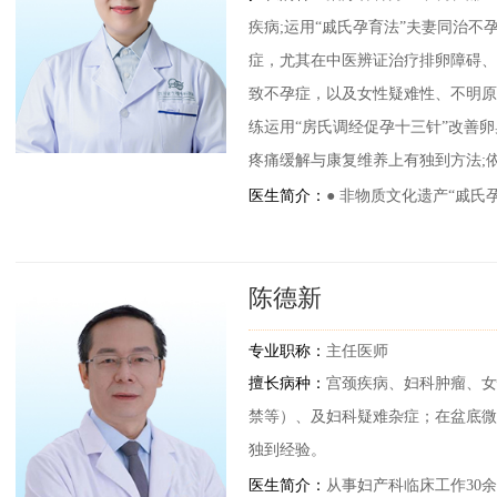
疾病;运用“戚氏孕育法”夫妻同治
症，尤其在中医辨证治疗排卵障碍、
致不孕症，以及女性疑难性、不明原
练运用“房氏调经促孕十三针”改善
疼痛缓解与康复维养上有独到方法;
医生简介：
● 非物质文化遗产“戚氏
● 中国中医科学院“房氏调经促孕十
走进名医 盛拥辉 >>
陈德新
● 从事中医妇科及不孕不育临床诊疗
专业职称：
主任医师
● 国医大师刘敏如学术思想与临床
擅长病种：
宫颈疾病、妇科肿瘤、女
● 四川省妇幼保健协会医学美客分
禁等）、及妇科疑难杂症；在盆底微
独到经验。
● 成都高新医学会生殖内分泌及生
医生简介：
从事妇产科临床工作30