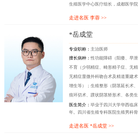
生殖医学中心医疗组长，成都医学院
凉山州第一家不孕不育门诊，帮助多
走进名医 李蓉 >>
视台采访，特邀成为2019年省卫健
川省对口支援“传帮带”工程先进支
*岳成堂
第例第三代试管婴儿的主要参与者。
级课题多项，主持一项院内课题，发表
一项。
专业职称：
主治医师
擅长病种：
性功能障碍（阳痿、早泄
不育（少弱精症、畸形精子症、无精
无精症显微外科吻合术及精道重建术
增生等）；生殖整形（阴茎延长术、
痕环切术、蹼状阴茎矫形术、各类生
医生简介：
毕业于四川大学华西临床
年。四川省生殖专科医院生殖男科骨
会口碑。多次参加国内男科和生殖专
走进名医 *岳成堂 >>
省级学术论文。曾受邀四川电视台科
男性生殖健康专题讲座。