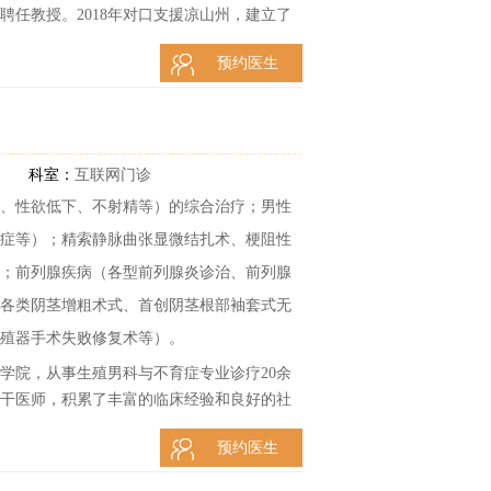
聘任教授。2018年对口支援凉山州，建立了
名当地不孕妇女完成生育心愿，接受四川电
预约医生
委对口支援工程宣传片的主角，荣获2018年四
援人员。是四川省妇幼保健院第一例、四川省
多次在省级学术会议上作专题报告。参研省
核心期刊论文10余篇，SCI1篇，发明专利
科室：
互联网门诊
、性欲低下、不射精等）的综合治疗；男性
症等）；精索静脉曲张显微结扎术、梗阻性
；前列腺疾病（各型前列腺炎诊治、前列腺
各类阴茎增粗术式、首创阴茎根部袖套式无
殖器手术失败修复术等）。
学院，从事生殖男科与不育症专业诊疗20余
干医师，积累了丰富的临床经验和良好的社
科学术年会并发表演讲，发表多篇国家级、
预约医生
教频道、成都电视台妇幼频道开展多期关于